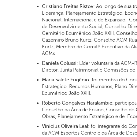
Cristiano Freitas Ristov:
Ao longo de sua tr
Liderança, Planejamento Estratégico, Ec
Nacional, Internacional e de Expansão, C
de Desenvolvimento Social, Conselho Diret
Cemitério Ecumênico João XXIII, Conselho
Cazemiro Bruno Kurtz, Conselho ACM Rua 
Kurtz, Membro do Comitê Executivo da Alia
ACMs.
Daniela Colussi:
Líder voluntaria da ACM-R
Diretor, Junta Patrimonial e Comissões d
Maria Salete Eugênio:
foi membra do Conse
Estratégico, Recursos Humanos, Plano Dir
Ecumênico João XXIII.
Roberto Gonçalves Haralambie:
participou
Conselho da Área de Ensino, Conselho do 
Obras, Planejamento Estratégico e de Eco
Vinicius Oliveira Leal:
foi integrante do Con
da ACM Esportes Centro e da Área de Dese