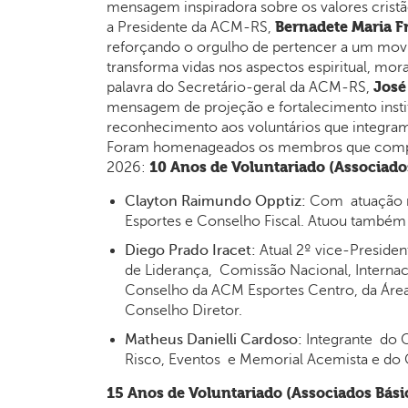
mensagem inspiradora sobre os valores cristã
Bernadete Maria 
a Presidente da ACM-RS,
reforçando o orgulho de pertencer a um mov
transforma vidas nos aspectos espiritual, mor
José
palavra do Secretário-geral da ACM-RS,
mensagem de projeção e fortalecimento instit
reconhecimento aos voluntários que integra
Foram homenageados os membros que compl
10 Anos de Voluntariado (Associado
2026:
Clayton Raimundo Opptiz:
Com atuação n
Esportes e Conselho Fiscal. Atuou também
Diego Prado Iracet:
Atual 2º vice-Preside
de Liderança, Comissão Nacional, Internac
Conselho da ACM Esportes Centro, da Áre
Conselho Diretor.
Matheus Danielli Cardoso:
Integrante do C
Risco, Eventos e Memorial Acemista e do 
15 Anos de Voluntariado (Associados Bási