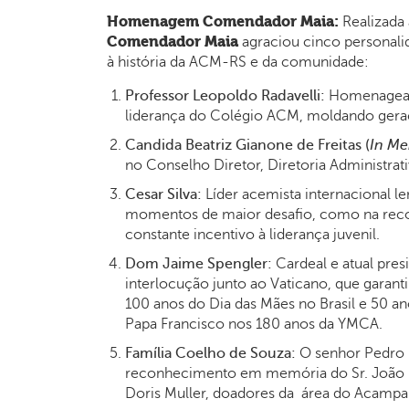
Homenagem Comendador Maia:
Realizada
Comendador Maia
agraciou cinco personali
à história da ACM-RS e da comunidade:
Professor Leopoldo Radavelli:
Homenageado
liderança do Colégio ACM, moldando geraç
Candida Beatriz Gianone de Freitas (
In M
no Conselho Diretor, Diretoria Administrat
Cesar Silva:
Líder acemista internacional 
momentos de maior desafio, como na reco
constante incentivo à liderança juvenil.
Dom Jaime Spengler:
Cardeal e atual pre
interlocução junto ao Vaticano, que garant
100 anos do Dia das Mães no Brasil e 50 an
Papa Francisco nos 180 anos da YMCA.
Família Coelho de Souza:
O senhor Pedro M
reconhecimento em memória do Sr. João Ke
Doris Muller, doadores da área do Acamp