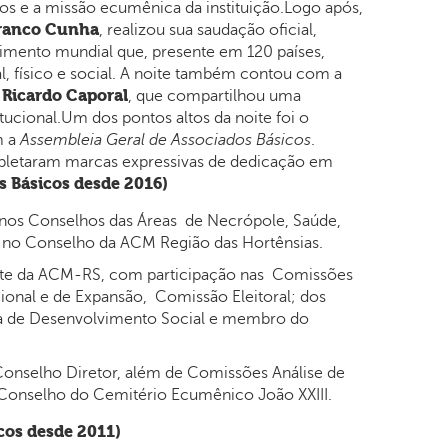
os e a missão ecumênica da instituição.Logo após,
Franco Cunha
, realizou sua saudação oficial,
imento mundial que, presente em 120 países,
al, físico e social. A noite também contou com a
 Ricardo Caporal
, que compartilhou uma
ucional.Um dos pontos altos da noite foi o
m a
Assembleia Geral de Associados Básicos
.
etaram marcas expressivas de dedicação em
s Básicos desde 2016)
os Conselhos das Áreas de Necrópole, Saúde,
 no Conselho da ACM Região das Hortênsias.
nte da ACM-RS, com participação nas Comissões
ional e de Expansão, Comissão Eleitoral; dos
a de Desenvolvimento Social e membro do
onselho Diretor, além de Comissões Análise de
Conselho do Cemitério Ecumênico João XXIII.
cos desde 2011)