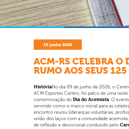
10
junho
2026
ACM-RS CELEBRA O 
RUMO AOS SEUS 125
História
No dia 09 de junho de 2026, o Centro
ACM Esportes Centro, foi palco de uma noite 
Dia do Acemista
comemoração do
. O event
servindo como o marco inicial para as celeb
encontro reuniu lideranças voluntárias, prof
união dos laços com a comunidade acemist
Car
de reflexão e devocional conduzido pelo