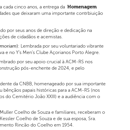
Homenagem
 a cada cinco anos, a entrega da
dades que deixaram uma importante contrbiuição
 por seus anos de direção e dedicação na
ões de cidadãos e acemistas.
emoriam
):
Lembrada por seu voluntariado vibrante
iva e no Y’s Men’s Clube Açorianos Porto Alegre.
lembrado por seu apoio crucial à ACM-RS nos
nstrução pós-enchente de 2024, e pelo
sidente da CNBB, homenageado por sua importante
iu bênçãos papais históricas para a ACM-RS (nos
os do Cemitério João XXIII) e a audiência com o
uller Coelho de Souza e familiares, receberam o
ssler Coelho de Souza e de sua esposa, Sra.
amento Rincão do Coelho em 1954.