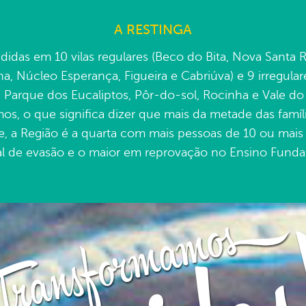
A RESTINGA
didas em 10 vilas regulares (Beco do Bita, Nova Santa 
lha, Núcleo Esperança, Figueira e Cabriúva) e 9 irregulare
II, Parque dos Eucaliptos, Pôr-do-sol, Rocinha e Vale d
os, o que significa dizer que mais da metade das famíl
e, a Região é a quarta com mais pessoas de 10 ou mais 
l de evasão e o maior em reprovação no Ensino Funda