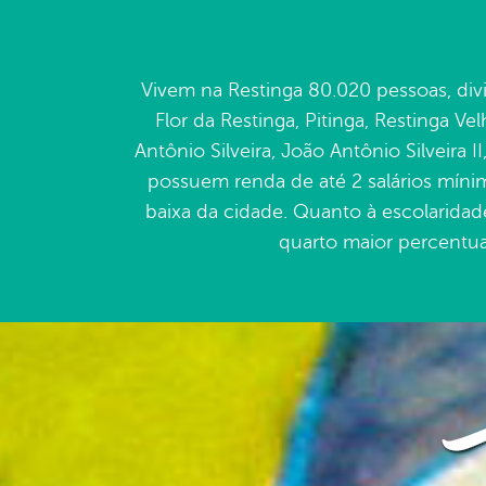
Vivem na Restinga 80.020 pessoas, divi
Flor da Restinga, Pitinga, Restinga Ve
Antônio Silveira, João Antônio Silveira 
possuem renda de até 2 salários mínim
baixa da cidade. Quanto à escolaridad
quarto maior percentua