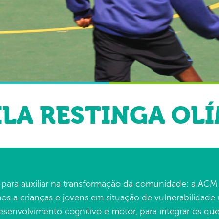
ILA RESTINGA OL
ra auxiliar na transformação da comunidade: a ACM V
os a crianças e jovens em situação de vulnerabilidade 
 desenvolvimento cognitivo e motor, para integrar os que