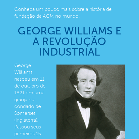
Conheça um pouco mais sobre a história de
fundação da ACM no mundo.
GEORGE WILLIAMS E
A REVOLUÇÃO
INDUSTRIAL
George
Williams
nasceu em 11
de outubro de
1821 em uma
granja no
condado de
Somerset
(Inglaterra).
Passou seus
primeiros 15