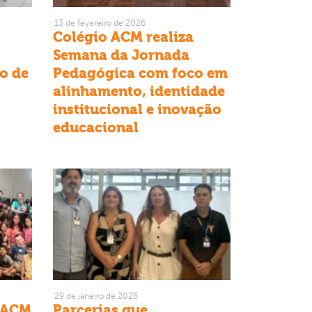
13 de fevereiro de 2026
Colégio ACM realiza
Semana da Jornada
vo de
Pedagógica com foco em
alinhamento, identidade
institucional e inovação
educacional
29 de janeiro de 2026
a ACM
Parcerias que