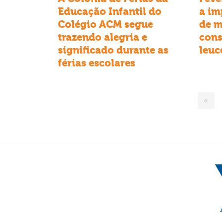
Educação Infantil do
a im
Colégio ACM segue
de m
trazendo alegria e
cons
significado durante as
leuc
férias escolares
«