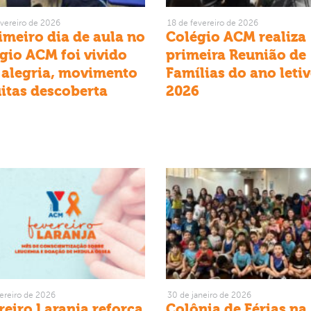
evereiro de 2026
18 de fevereiro de 2026
imeiro dia de aula no
Colégio ACM realiza
gio ACM foi vivido
primeira Reunião de
alegria, movimento
Famílias do ano leti
itas descoberta
2026
vereiro de 2026
30 de janeiro de 2026
reiro Laranja reforça
Colônia de Férias n