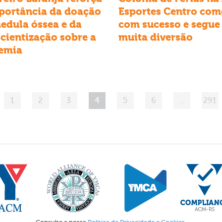
portância da doação
Esportes Centro com
edula óssea e da
com sucesso e segue
cientização sobre a
muita diversão
emia
1
2
3
4
5
6
…
291