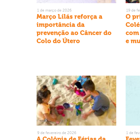
1 de março de 2026
19 de f
Março Lilás reforça a
O pr
importância da
Colé
prevenção ao Câncer do
com 
Colo do Útero
e mu
9 de fevereiro de 2026
1 de fe
A Colônia de Férias da
Feve