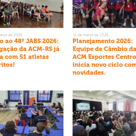
arço de 2026
11 de março de 2026
 ao 48º JABS 2026:
Planejamento 2026:
gação da ACM-RS já
Equipe de Câmbio d
a com 51 atletas
ACM Esportes Centr
ritos!
inicia novo ciclo co
novidades.