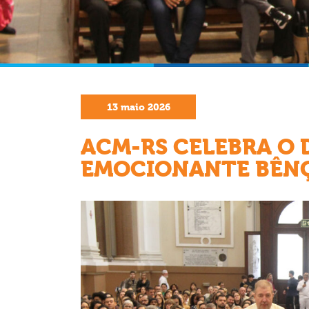
13
maio
2026
ACM-RS CELEBRA O 
EMOCIONANTE BÊNÇ