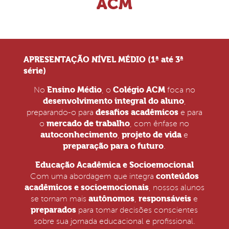
ACM
APRESENTAÇÃO NÍVEL MÉDIO (1ª até 3ª
série)
Ensino Médio
Colégio ACM
No
, o
foca no
desenvolvimento integral do aluno
,
desafios acadêmicos
preparando-o para
e para
mercado de trabalho
o
, com ênfase no
autoconhecimento
projeto de vida
,
e
preparação para o futuro
.
Educação Acadêmica e Socioemocional
conteúdos
Com uma abordagem que integra
acadêmicos e socioemocionais
, nossos alunos
autônomos
responsáveis
se tornam mais
,
e
preparados
para tomar decisões conscientes
sobre sua jornada educacional e profissional.