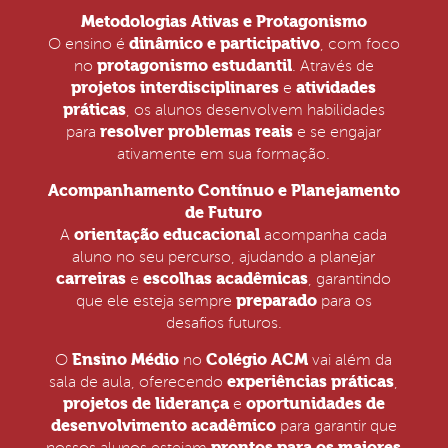
Metodologias Ativas e Protagonismo
dinâmico e participativo
O ensino é
, com foco
protagonismo estudantil
no
. Através de
projetos interdisciplinares
atividades
e
práticas
, os alunos desenvolvem habilidades
resolver problemas reais
para
e se engajar
ativamente em sua formação.
Acompanhamento Contínuo e Planejamento
de Futuro
orientação educacional
A
acompanha cada
aluno no seu percurso, ajudando a planejar
carreiras
escolhas acadêmicas
e
, garantindo
preparado
que ele esteja sempre
para os
desafios futuros.
Ensino Médio
Colégio ACM
O
no
vai além da
experiências práticas
sala de aula, oferecendo
,
projetos de liderança
oportunidades de
e
desenvolvimento acadêmico
para garantir que
prontos para os maiores